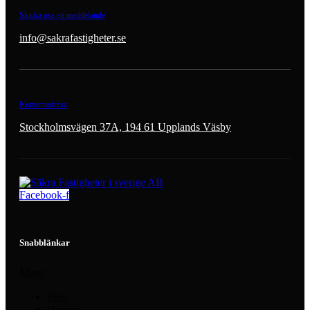
Skicka oss ett meddelande
info@sakrafastigheter.se
Kontorsadress
Stockholmsvägen 37A, 194 61 Upplands Väsby
Facebook-f
Snabblänkar
Meny
Hem
Om oss