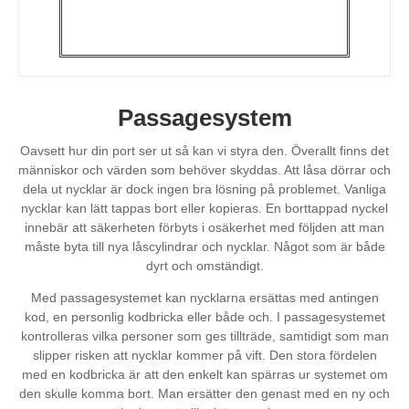
Passagesystem
Oavsett hur din port ser ut så kan vi
styra den.
Överallt finns det
människor och värden som behöver skyddas. Att låsa dörrar och
dela ut nycklar är dock ingen bra lösning på problemet. Vanliga
nycklar kan lätt tappas bort eller kopieras. En borttappad nyckel
innebär att säkerheten förbyts i osäkerhet med följden att man
måste byta till nya låscylindrar och
nycklar.
Något som är både
dyrt och omständigt.
Med passagesystemet kan nycklarna ersättas med antingen
kod, en personlig kodbricka eller både och. I passagesystemet
kontrolleras vilka personer som ges tillträde, samtidigt som man
slipper risken att nycklar kommer på vift. Den stora fördelen
med en kodbricka är att den enkelt kan spärras ur systemet om
den skulle komma bort. Man ersätter den genast med en ny och