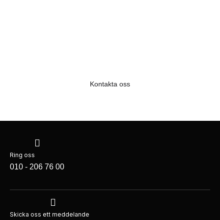
Är du intresserad av våra
tjänster?
Kontakta oss
Ring oss
010 - 206 76 00
Skicka oss ett meddelande